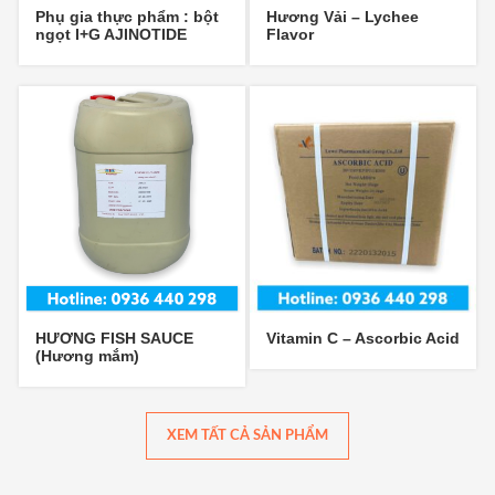
Phụ gia thực phẩm : bột
Hương Vải – Lychee
ngọt I+G AJINOTIDE
Flavor
HƯƠNG FISH SAUCE
Vitamin C – Ascorbic Acid
(Hương mắm)
XEM TẤT CẢ SẢN PHẨM