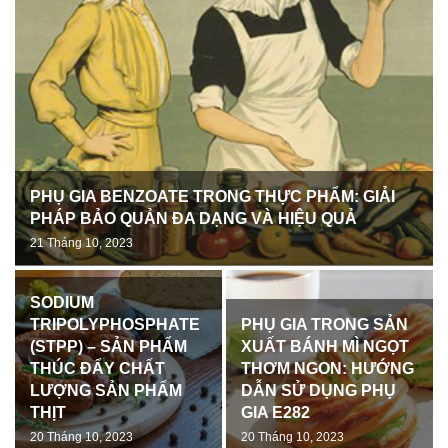
PHỤ GIA BENZOATE TRONG THỰC PHẨM: GIẢI
PHÁP BẢO QUẢN ĐA DẠNG VÀ HIỆU QUẢ
21 Tháng 10, 2023
SODIUM
TRIPOLYPHOSPHATE
PHỤ GIA TRONG SẢN
(STPP) – SẢN PHẨM
XUẤT BÁNH MÌ NGỌT
THÚC ĐẨY CHẤT
THƠM NGON: HƯỚNG
LƯỢNG SẢN PHẨM
DẪN SỬ DỤNG PHỤ
THỊT
GIA E282
20 Tháng 10, 2023
20 Tháng 10, 2023