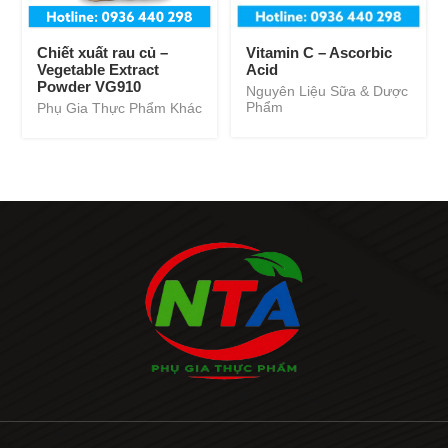
Chiết xuất rau củ –
Vitamin C – Ascorbic
Vegetable Extract
Acid
Powder VG910
Nguyên Liệu Sữa & Dược
Phẩm
Phụ Gia Thực Phẩm Khác