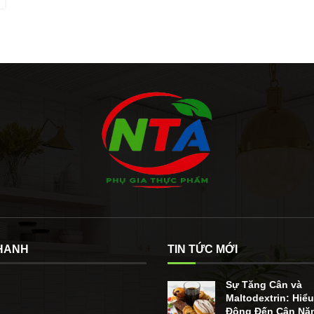
NHANH
TIN TỨC MỚI
Sự Tăng Cân và
Maltodextrin: Hiể
Động Đến Cân Nặ