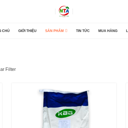
G CHỦ
GIỚI THIỆU
SẢN PHẨM
TIN TỨC
MUA HÀNG
L
ar Filter