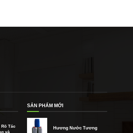
SẢN PHẨM MỚI
u Rõ Tác
Hương Nước Tương
ng và