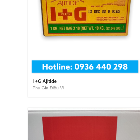
I +G Ajitide
Phụ Gia Điều Vị