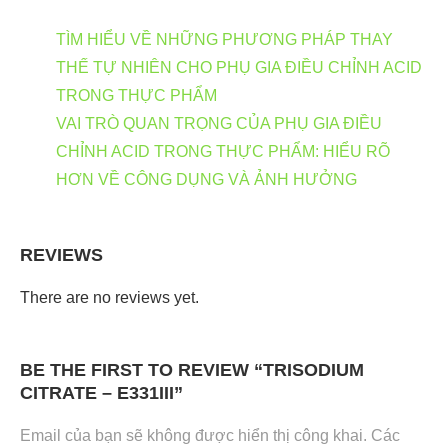
TÌM HIỂU VỀ NHỮNG PHƯƠNG PHÁP THAY
THẾ TỰ NHIÊN CHO PHỤ GIA ĐIỀU CHỈNH ACID
TRONG THỰC PHẨM
VAI TRÒ QUAN TRỌNG CỦA PHỤ GIA ĐIỀU
CHỈNH ACID TRONG THỰC PHẨM: HIỂU RÕ
HƠN VỀ CÔNG DỤNG VÀ ẢNH HƯỞNG
REVIEWS
There are no reviews yet.
BE THE FIRST TO REVIEW “TRISODIUM
CITRATE – E331III”
Email của bạn sẽ không được hiển thị công khai.
Các