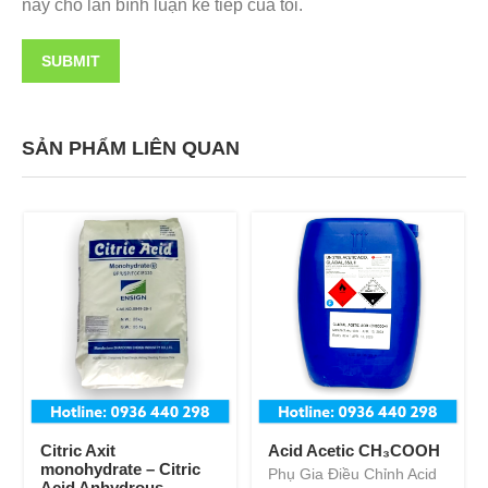
này cho lần bình luận kế tiếp của tôi.
SẢN PHẨM LIÊN QUAN
Citric Axit
Acid Acetic CH₃COOH
monohydrate – Citric
Phụ Gia Điều Chỉnh Acid
Acid Anhydrous