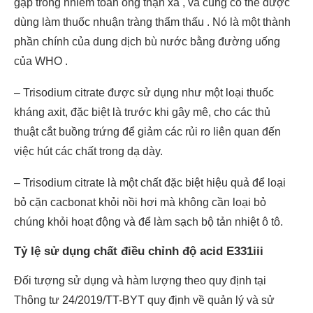
gặp trong nhiễm toan ống thận xa , và cũng có thể được
dùng làm thuốc nhuận tràng thẩm thấu . Nó là một thành
phần chính của dung dịch bù nước bằng đường uống
của WHO .
– Trisodium citrate được sử dụng như một loại thuốc
kháng axit, đặc biệt là trước khi gây mê, cho các thủ
thuật cắt buồng trứng để giảm các rủi ro liên quan đến
việc hút các chất trong dạ dày.
– Trisodium citrate là một chất đặc biệt hiệu quả để loại
bỏ cặn cacbonat khỏi nồi hơi mà không cần loại bỏ
chúng khỏi hoạt động và để làm sạch bộ tản nhiệt ô tô.
Tỷ lệ sử dụng chất điều chỉnh độ acid E331iii
Đối tượng sử dụng và hàm lượng theo quy định tại
Thông tư 24/2019/TT-BYT quy định về quản lý và sử