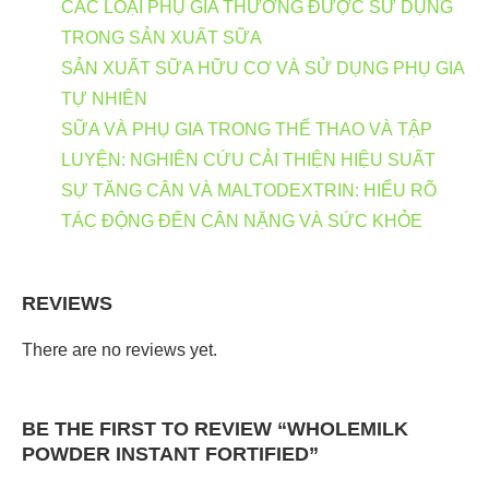
CÁC LOẠI PHỤ GIA THƯỜNG ĐƯỢC SỬ DỤNG
TRONG SẢN XUẤT SỮA
SẢN XUẤT SỮA HỮU CƠ VÀ SỬ DỤNG PHỤ GIA
TỰ NHIÊN
SỮA VÀ PHỤ GIA TRONG THỂ THAO VÀ TẬP
LUYỆN: NGHIÊN CỨU CẢI THIỆN HIỆU SUẤT
SỰ TĂNG CÂN VÀ MALTODEXTRIN: HIỂU RÕ
TÁC ĐỘNG ĐẾN CÂN NẶNG VÀ SỨC KHỎE
REVIEWS
There are no reviews yet.
BE THE FIRST TO REVIEW “WHOLEMILK
POWDER INSTANT FORTIFIED”