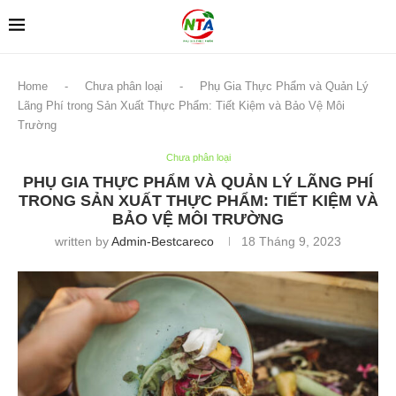
Home
-
Chưa phân loại
-
Phụ Gia Thực Phẩm và Quản Lý
Lãng Phí trong Sản Xuất Thực Phẩm: Tiết Kiệm và Bảo Vệ Môi
Trường
Chưa phân loại
PHỤ GIA THỰC PHẨM VÀ QUẢN LÝ LÃNG PHÍ
TRONG SẢN XUẤT THỰC PHẨM: TIẾT KIỆM VÀ
BẢO VỆ MÔI TRƯỜNG
written by
Admin-Bestcareco
18 Tháng 9, 2023