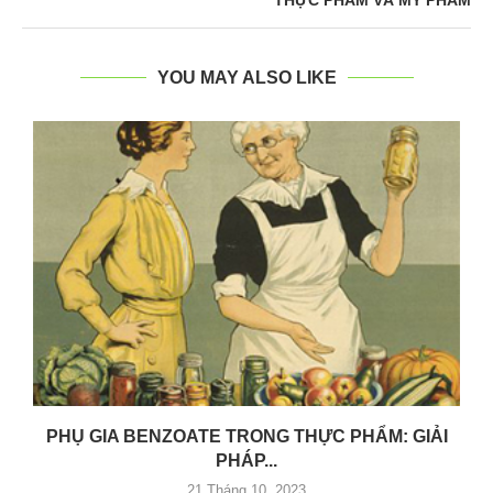
THỰC PHẨM VÀ MỸ PHẨM
YOU MAY ALSO LIKE
PHỤ GIA BENZOATE TRONG THỰC PHẨM: GIẢI
PHÁP...
21 Tháng 10, 2023