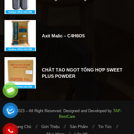
Axit Malic – C4H6O5
CHẤT TẠO NGỌT TỔNG HỢP SWEET
PLUS POWDER
@2023 – All Right Reserved. Designed and Developed by
TAP-
BestCare
Trang Chủ
Giới Thiệu
Sản Phẩm
Tin Tức