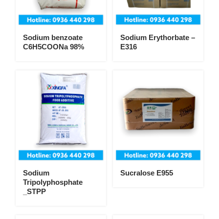
Sodium benzoate
Sodium Erythorbate –
C6H5COONa 98%
E316
Sodium
Sucralose E955
Tripolyphosphate
_STPP