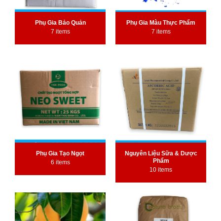
Phụ Gia Bảo Quản
Phụ Gia Màu Thực Phẩm
7 items
7 items
Phụ Gia Tạo Ngọt
Nguyên Liệu Sữa & Dược
Phẩm
6 items
10 items