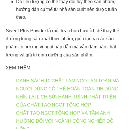
Do liều lượng có thể thay đổi tùy theo sản phẩm,
hướng dẫn cụ thể từ nhà sản xuất nên được tuân
theo.
Sweet Plus Powder là một lựa chọn hữu ích để thay thế
đường trong sản xuất thực phẩm, giúp tạo ra các sản
phẩm có hương vị ngọt hấp dẫn mà vẫn đảm bảo chất
lượng và giá trị dinh dưỡng của sản phẩm.
XEM THÊM:
DANH SÁCH 10 CHẤT LÀM NGỌT AN TOÀN MÀ
NGƯỜI DÙNG CÓ THỂ HOÀN TOÀN TIN DÙNG
NHÌN LẠI LỊCH SỬ: HÀNH TRÌNH PHÁT TRIỂN
CỦA CHẤT TẠO NGỌT TỔNG HỢP
CHẤT TẠO NGỌT TỔNG HỢP VÀ TẦM ẢNH
HƯỞNG ĐỐI VỚI NGÀNH CÔNG NGHIỆP ĐỒ