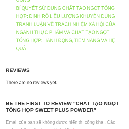
UỐNG
BÍ QUYẾT SỬ DỤNG CHẤT TẠO NGỌT TỔNG
HỢP: ĐỊNH RÕ LIỀU LƯỢNG KHUYÊN DÙNG
TRANH LUẬN VỀ TRÁCH NHIỆM XÃ HỘI CỦA
NGÀNH THỰC PHẨM VÀ CHẤT TẠO NGỌT
TỔNG HỢP: HÀNH ĐỘNG, TIỀM NĂNG VÀ HỆ
QUẢ
REVIEWS
There are no reviews yet.
BE THE FIRST TO REVIEW “CHẤT TẠO NGỌT
TỔNG HỢP SWEET PLUS POWDER”
Email của bạn sẽ không được hiển thị công khai.
Các