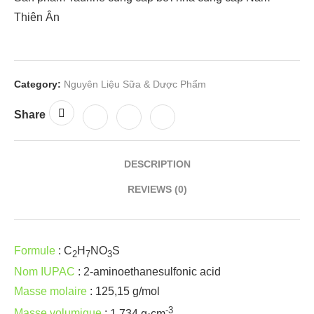
Thiên Ân
Category:
Nguyên Liệu Sữa & Dược Phẩm
Share
DESCRIPTION
REVIEWS (0)
Formule
:
C
H
NO
S
2
7
3
Nom IUPAC
:
2-aminoethanesulfonic acid
Masse molaire
:
125,15 g/mol
-3
Masse volumique
:
1,734 g·cm