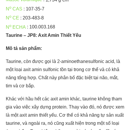
o
N
CAS
:
107-35-7
o
N
CE
:
203-483-8
o
N
ECHA
:
100.003.168
Taurine – JP8: Axit Amin Thiết Yếu
Mô tả sản phẩm:
Taurine, còn được gọi là 2-aminoethanesulfonic acid, là
một loại axit amin sulfonic tồn tại trong cơ thể và có khả
năng tổng hợp. Chất này phân bố đặc biệt tại não, mắt,
tim và cơ bắp.
Khác với hầu hết các axit amin khác, taurine không tham
gia vào việc xây dựng protein. Thay vào đó, nó được xem
là một axit amin thiết yếu. Cơ thể có khả năng tự sản xuất
taurine, và ngoài ra, nó cũng xuất hiện trong một số loại