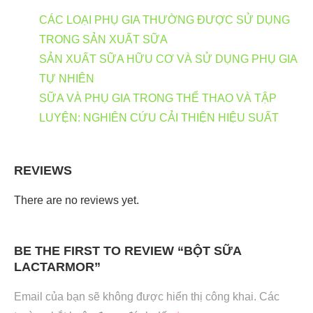
CÁC LOẠI PHỤ GIA THƯỜNG ĐƯỢC SỬ DỤNG
TRONG SẢN XUẤT SỮA
SẢN XUẤT SỮA HỮU CƠ VÀ SỬ DỤNG PHỤ GIA
TỰ NHIÊN
SỮA VÀ PHỤ GIA TRONG THỂ THAO VÀ TẬP
LUYỆN: NGHIÊN CỨU CẢI THIỆN HIỆU SUẤT
REVIEWS
There are no reviews yet.
BE THE FIRST TO REVIEW “BỘT SỮA
LACTARMOR”
Email của bạn sẽ không được hiển thị công khai.
Các